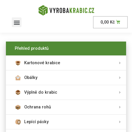
0,00
Kč
Přehled produktů
Kartonové krabice
Obálky
Výplně do krabic
Ochrana rohů
Lepící pásky