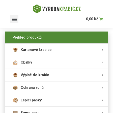
0,00
Kč
AKČNÍ nabídka
Přehled produktů
Kartonové krabice
Obálky
Výplně do krabic
Ochrana rohů
Lepící pásky
Samolepky