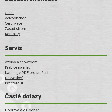
O nás
Velkoobchod
Certifikace
Zasaď strom
Kontakty
Servis
Vzorky a showroom
Krabice na míru
Katalog v PDF pro stažení
Názvosloví
Přečtěte si…
Časté dotazy
Doprava a os. odběr