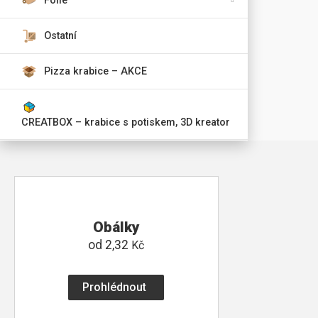
Fólie
Ostatní
Pizza krabice – AKCE
CREATBOX – krabice s potiskem, 3D kreator
Obálky
od
2,32
Kč
Prohlédnout