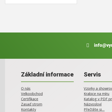
info@vy
Základní informace
Servis
O nás
Vzorky a showr
Velkoobchod
Krabice na míru
Certifikace
Katalog v PDF pr
Zasaď strom
Názvosloví
Kontakty
Přečtěte si…