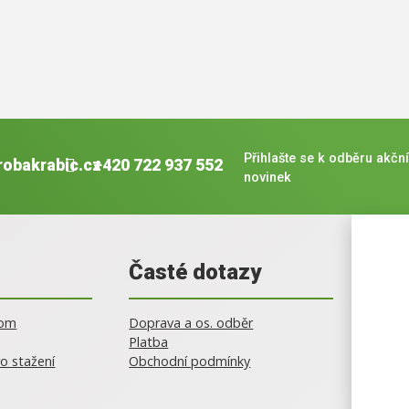
Přihlašte se k odběru akční
robakrabic.cz
+420 722 937 552
novinek
Časté dotazy
oom
Doprava a os. odběr
Platba
o stažení
Obchodní podmínky