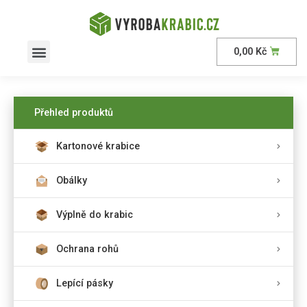
0,00
Kč
Přehled produktů
Kartonové krabice
Obálky
Výplně do krabic
Ochrana rohů
Lepící pásky