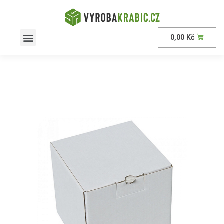
0,00
Kč
AKČNÍ nabídka